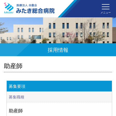
みた
メニュー
採用情報
助産師
募集要項
募集職種
助産師