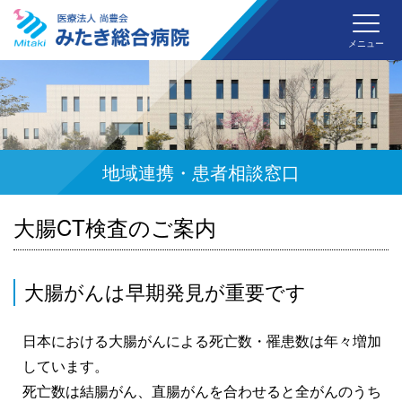
みた
メニュー
地域連携・患者相談窓口
大腸CT検査のご案内
大腸がんは早期発見が重要です
日本における大腸がんによる死亡数・罹患数は年々増加
しています。
死亡数は結腸がん、直腸がんを合わせると全がんのうち