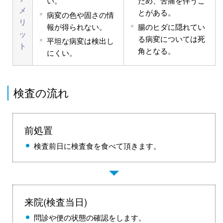
い。
ため、苦痛を伴うこ
メ
とがある。
病変の色や固さの情
リ
報が得られない。
腸のヒダに隠れてい
ッ
る病変については死
平坦な病変は検出し
ト
角となる。
にくい。
検査の流れ
前処置
検査前日に検査食を食べて頂きます。
来院(検査当日)
問診や便の状態の確認をします。