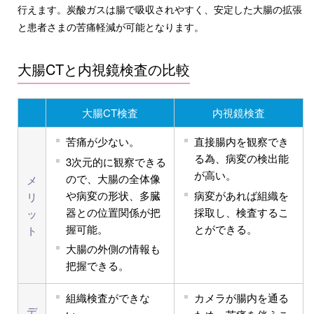
行えます。炭酸ガスは腸で吸収されやすく、安定した大腸の拡張
と患者さまの苦痛軽減が可能となります。
大腸CTと内視鏡検査の比較
大腸CT検査
内視鏡検査
苦痛が少ない。
直接腸内を観察でき
る為、病変の検出能
3次元的に観察できる
が高い。
ので、大腸の全体像
メ
や病変の形状、多臓
病変があれば組織を
リ
器との位置関係が把
採取し、検査するこ
ッ
握可能。
とができる。
ト
大腸の外側の情報も
把握できる。
組織検査ができな
カメラが腸内を通る
デ