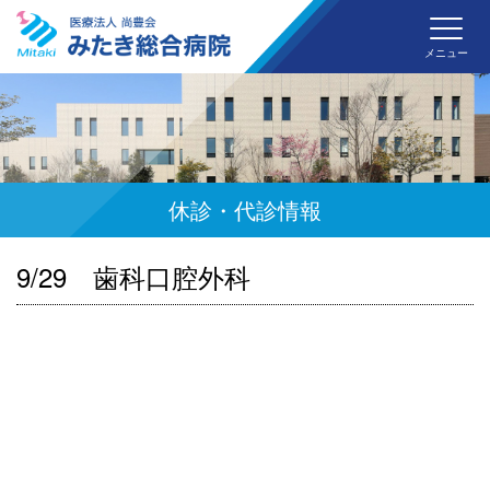
みた
メニュー
休診・代診情報
9/29 歯科口腔外科