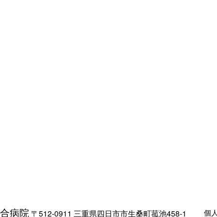
合病院
個
〒512-0911 三重県四日市市生桑町菰池458-1