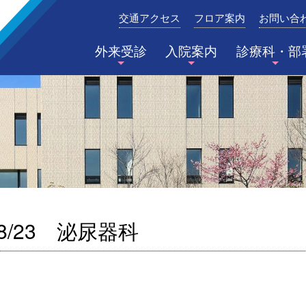
交通アクセス
フロア案内
お問い合
みたき総合病院〈三重県四日市市〉
外来受診
入院案内
診療科・部
8/23 泌尿器科