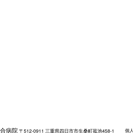
合病院
個
〒512-0911 三重県四日市市生桑町菰池458-1