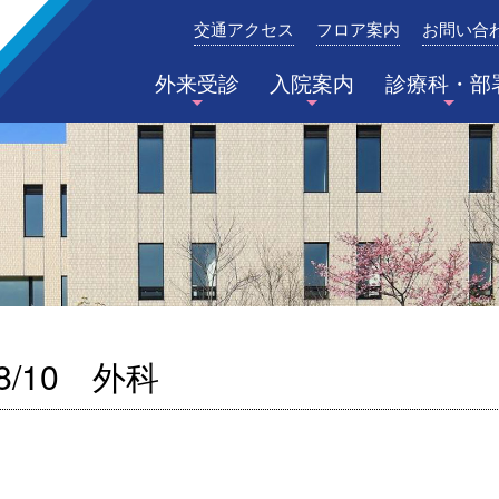
交通アクセス
フロア案内
お問い合
みたき総合病院〈三重県四日市市〉
外来受診
入院案内
診療科・部
8/10 外科