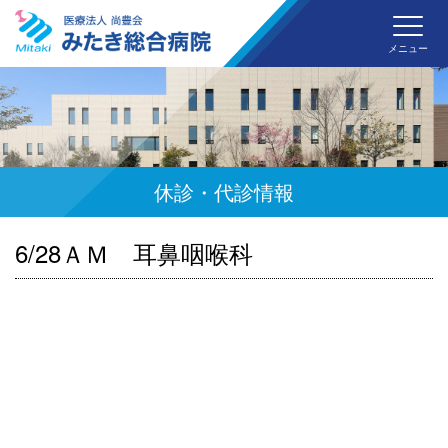
みた
メニュー
休診・代診情報
6/28ＡＭ 耳鼻咽喉科