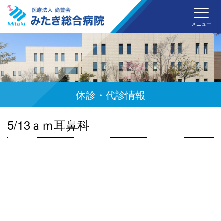
みた
メニュー
休診・代診情報
5/13ａｍ耳鼻科