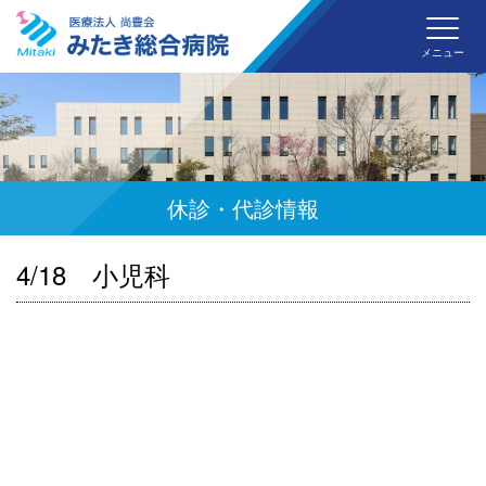
みた
メニュー
休診・代診情報
4/18 小児科