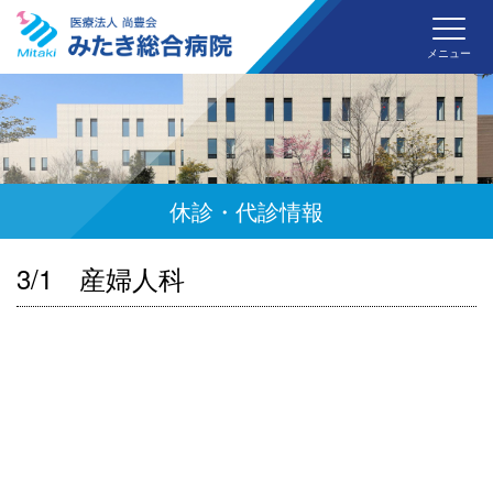
みた
メニュー
休診・代診情報
3/1 産婦人科