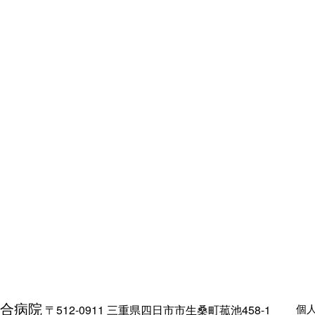
合病院
個
〒512-0911 三重県四日市市生桑町菰池458-1