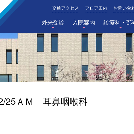
交通アクセス
フロア案内
お問い合
みたき総合病院〈三重県四日市市〉
外来受診
入院案内
診療科・部
2/25ＡＭ 耳鼻咽喉科