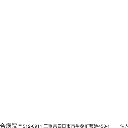
合病院
個
〒512-0911 三重県四日市市生桑町菰池458-1