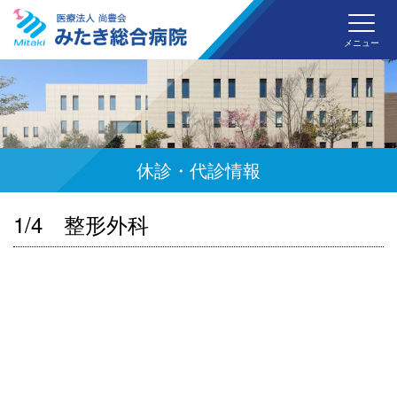
みた
メニュー
休診・代診情報
1/4 整形外科