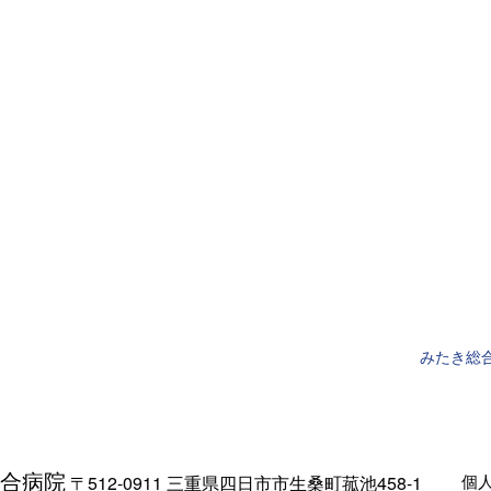
みたき総
合病院
個
〒512-0911 三重県四日市市生桑町菰池458-1