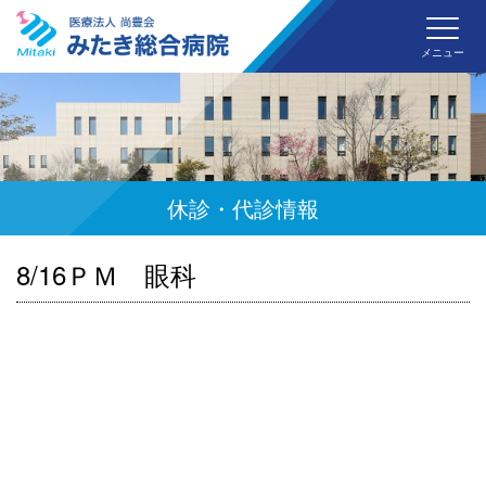
みた
メニュー
休診・代診情報
8/16ＰＭ 眼科