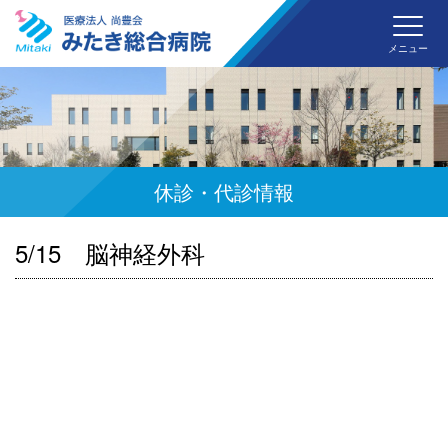
みた
メニュー
休診・代診情報
5/15 脳神経外科