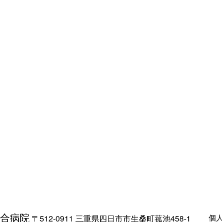
合病院
個
〒512-0911 三重県四日市市生桑町菰池458-1