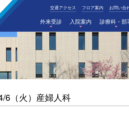
交通アクセス
フロア案内
お問い合
みたき総合病院〈三重県四日市市〉
外来受診
入院案内
診療科・部
4/6（火）産婦人科