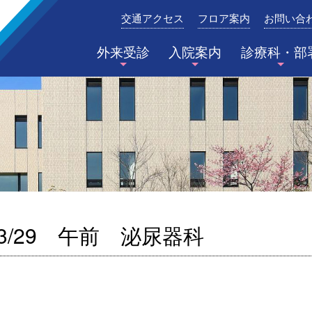
交通アクセス
フロア案内
お問い合
みたき総合病院〈三重県四日市市〉
外来受診
入院案内
診療科・部
3/29 午前 泌尿器科