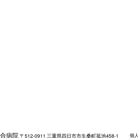
合病院
個
〒512-0911 三重県四日市市生桑町菰池458-1