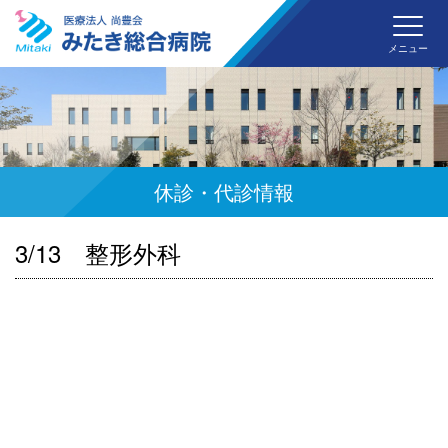
みた
メニュー
休診・代診情報
3/13 整形外科