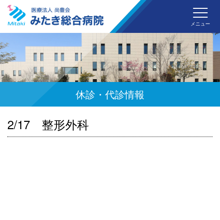
みた
メニュー
休診・代診情報
2/17 整形外科