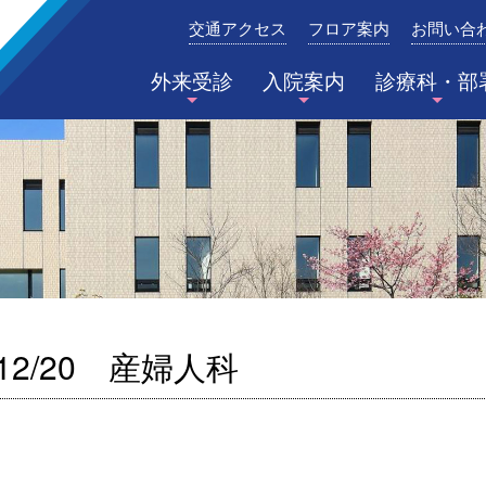
交通アクセス
フロア案内
お問い合
みたき総合病院〈三重県四日市市〉
外来受診
入院案内
診療科・部
12/20 産婦人科