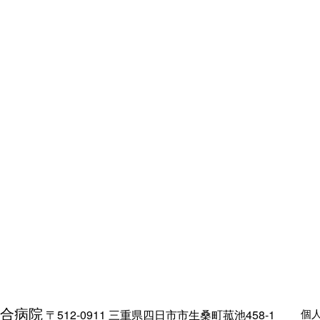
合病院
個
〒512-0911 三重県四日市市生桑町菰池458-1