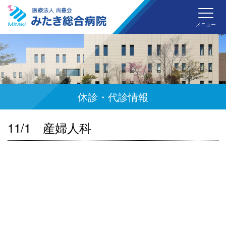
みた
メニュー
休診・代診情報
11/1 産婦人科