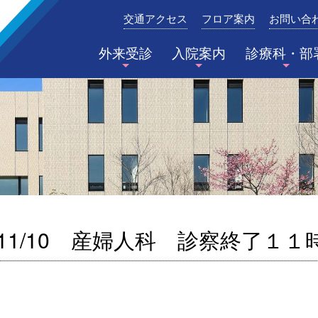
交通アクセス
フロア案内
お問い合
みたき総合病院〈三重県四日市市〉
外来受診
入院案内
診療科・部
11/10 産婦人科 診察終了１１