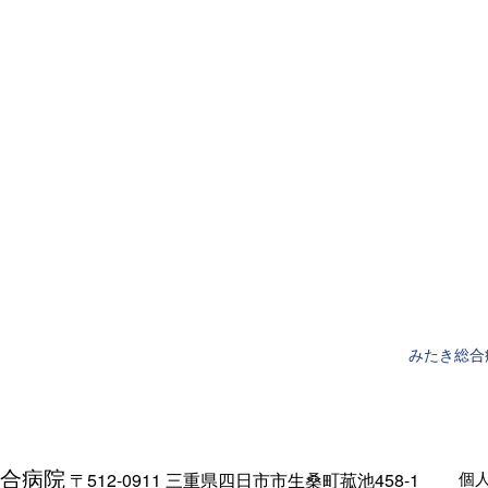
みたき総合
合病院
個
〒512-0911 三重県四日市市生桑町菰池458-1