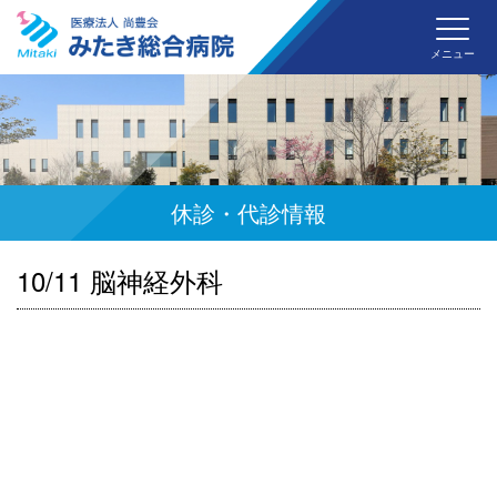
みた
メニュー
休診・代診情報
10/11 脳神経外科