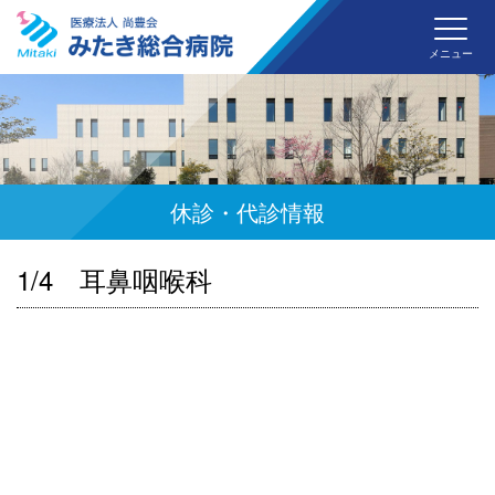
みた
メニュー
休診・代診情報
1/4 耳鼻咽喉科