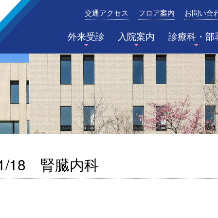
交通アクセス
フロア案内
お問い合
みたき総合病院〈三重県四日市市〉
外来受診
入院案内
診療科・部
1/18 腎臓内科