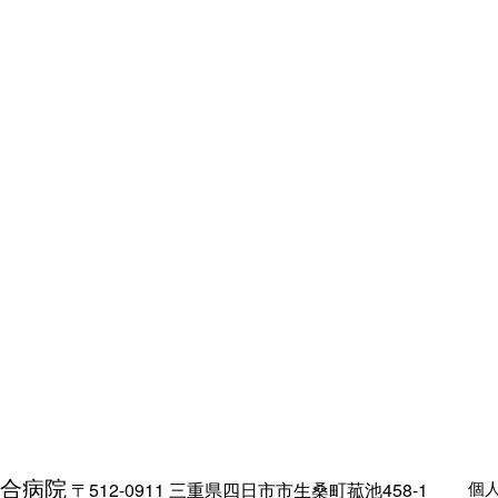
合病院
個
〒512-0911 三重県四日市市生桑町菰池458-1